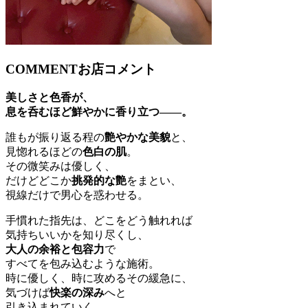
COMMENT
お店コメント
美しさと色香が、
息を呑むほど鮮やかに香り立つ——。
誰もが振り返る程の
艶やかな
美貌
と、
見惚れるほどの
色白の肌
。
その微笑みは優しく、
だけどどこか
挑発的な艶
をまとい、
視線だけで男心を惑わせる。
手慣れた指先は、どこをどう触れれば
気持ちいいかを知り尽くし、
大人の余裕と包容力
で
すべてを包み込むような施術。
時に優しく、時に攻めるその緩急に、
気づけば
快楽の深み
へと
引き込まれていく。